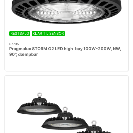
RESTSALG
KLAR TIL SENSOR
67705
Pragmalux STORM G2 LED high-bay 100W-200W, NW,
90°, dæmpbar