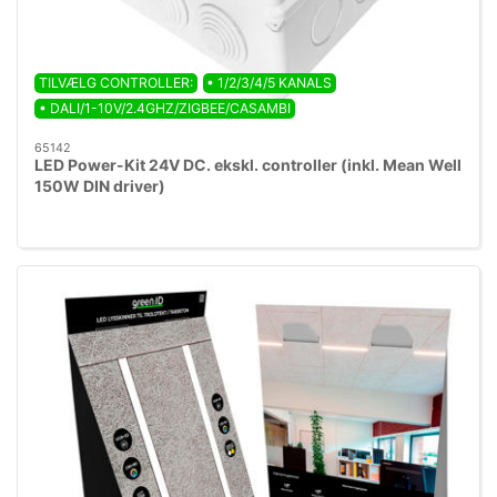
TILVÆLG CONTROLLER:
• 1/2/3/4/5 KANALS
• DALI/1-10V/2.4GHZ/ZIGBEE/CASAMBI
65142
LED Power-Kit 24V DC. ekskl. controller (inkl. Mean Well
150W DIN driver)