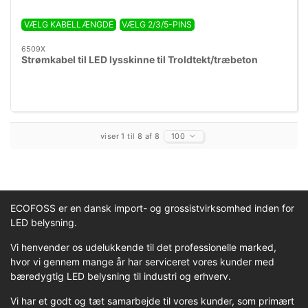
VÆLG KABELLÆNGDE
VÆLG 2/3/5-PINS
6509X
Strømkabel til LED lysskinne til Troldtekt/træbeton
viser 1 til 8 af 8
100
ECOFOSS er en dansk import- og grossistvirksomhed inden for
LED belysning.
Vi henvender os udelukkende til det professionelle marked,
hvor vi gennem mange år har serviceret vores kunder med
bæredygtig LED belysning til industri og erhverv.
Vi har et godt og tæt samarbejde til vores kunder, som primært