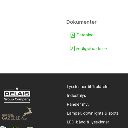
Datablad
Vedligeholdelse
Lysskinner til Troldtekt
Industrilys
Paneler mv.
Lamper, downlights & spots
LED-bånd & lysskinner