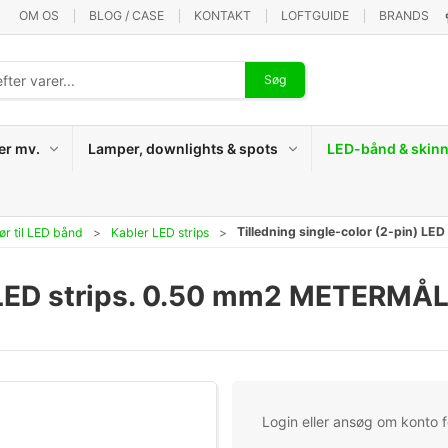
OM OS
BLOG / CASE
KONTAKT
LOFTGUIDE
BRANDS
Søg
er mv.
Lamper, downlights & spots
LED-bånd & skinn
Tilledning single-color (2-pin) L
ør til LED bånd
Kabler LED strips
n) LED strips. 0.50 mm2 METERMÅ
Login eller ansøg om konto fo