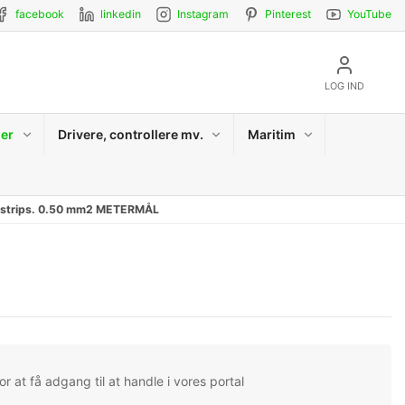
facebook
linkedin
Instagram
Pinterest
YouTube
LOG IND
er
Drivere, controllere mv.
Maritim
ED strips. 0.50 mm2 METERMÅL
L
r at få adgang til at handle i vores portal