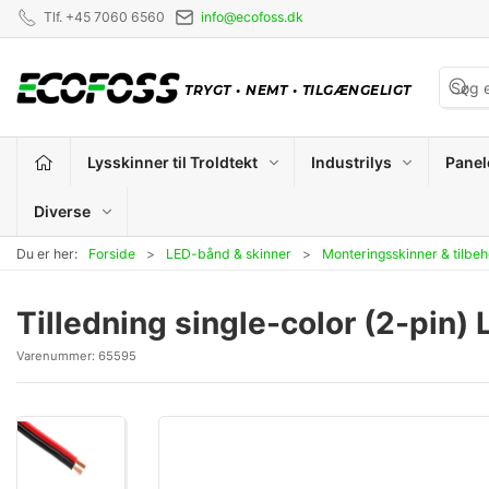
Tlf. +45 7060 6560
info@ecofoss.dk
TRYGT
•
NEMT
•
TILGÆNGELIGT
Lysskinner til Troldtekt
Industrilys
Panel
Diverse
Du er her:
Forside
LED-bånd & skinner
Monteringsskinner & tilbeh
Tilledning single-color (2-pi
Varenummer:
65595