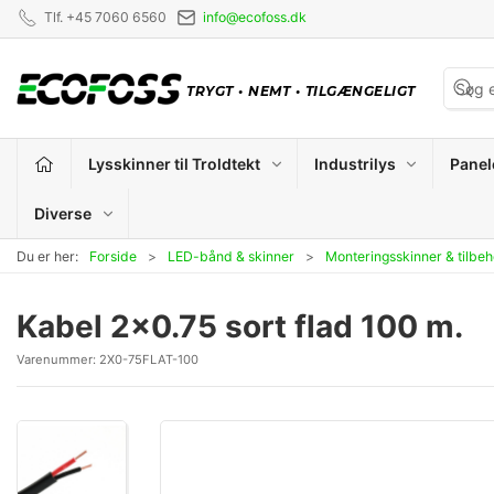
Tlf. +45 7060 6560
info@ecofoss.dk
TRYGT
•
NEMT
•
TILGÆNGELIGT
Lysskinner til Troldtekt
Industrilys
Panel
Diverse
Du er her:
Forside
LED-bånd & skinner
Monteringsskinner & tilbeh
Kabel 2x0.75 sort flad 100 m.
Varenummer:
2X0-75FLAT-100