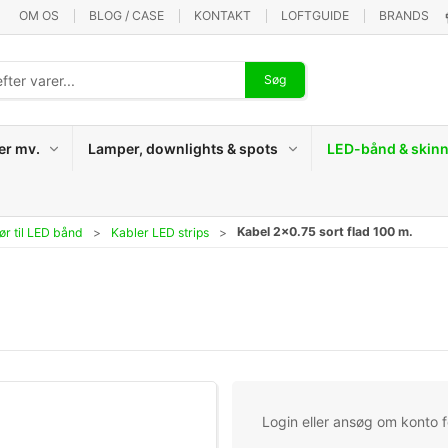
OM OS
BLOG / CASE
KONTAKT
LOFTGUIDE
BRANDS
Søg
er mv.
Lamper, downlights & spots
LED-bånd & skinn
Kabel 2x0.75 sort flad 100 m.
ør til LED bånd
Kabler LED strips
Login eller ansøg om konto fo