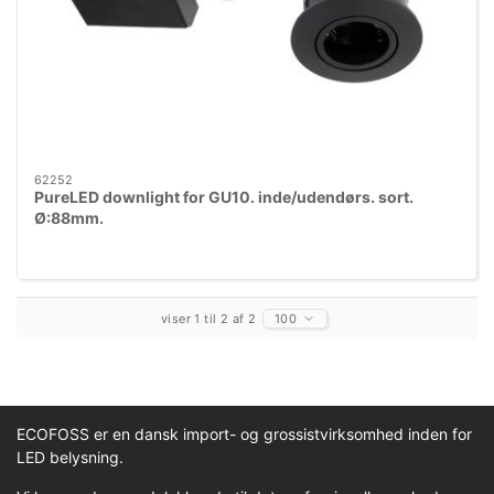
62252
PureLED downlight for GU10. inde/udendørs. sort.
Ø:88mm.
viser 1 til 2 af 2
100
ECOFOSS er en dansk import- og grossistvirksomhed inden for
LED belysning.