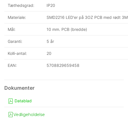
Tæthedsgrad:
IP20
Materiale:
SMD2216 LED'er på 3OZ PCB med rødt 3M t
Mål:
10 mm. PCB (bredde)
Garanti:
5 år
Kolli-antal:
20
EAN:
5708829659458
Datablad
Vedligeholdelse