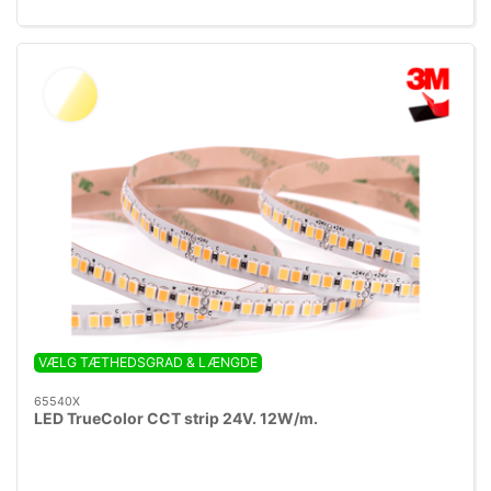
VÆLG TÆTHEDSGRAD & LÆNGDE
65540X
LED TrueColor CCT strip 24V. 12W/m.