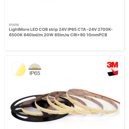
65696
LightMore LED COB strip 24V IP65 CTA –24V 2700K-
6500K 640led/m 20W 85lm/w CRI>90 10mmPCB
25mm klip - 30cm ledning begge ender. 3M rød tape. 5m