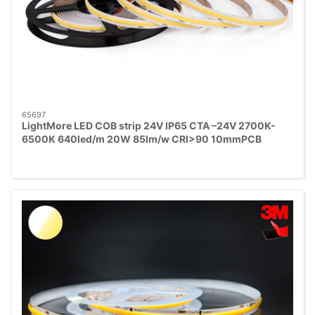
65697
LightMore LED COB strip 24V IP65 CTA –24V 2700K-
6500K 640led/m 20W 85lm/w CRI>90 10mmPCB
25mm klip - 30cm ledning begge ender. 3M rød tape.
10m