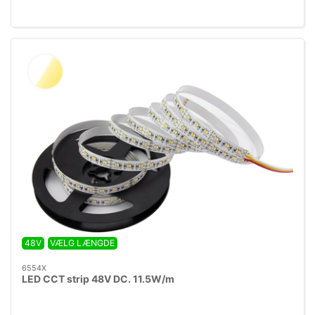
ender
48V
VÆLG LÆNGDE
6554X
LED CCT strip 48V DC. 11.5W/m