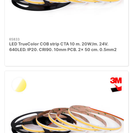
65833
LED TrueColor COB strip CTA 10 m. 20W/m. 24V.
640LED. IP20. CRI90. 10mm PCB. 2x 50 cm. 0.5mm2
ledning med rødt 3M tape