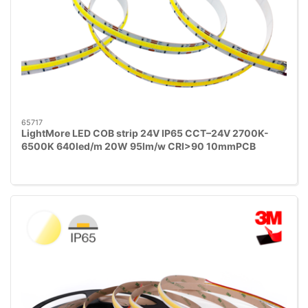
65717
LightMore LED COB strip 24V IP65 CCT–24V 2700K-
6500K 640led/m 20W 95lm/w CRI>90 10mmPCB
50mm klip - 30cm ledning begge ender. 3M rød tape.
10m