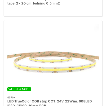
tape. 2x 20 cm. ledning 0.5mm2
VÆLG LÆNGDE
6570X
LED TrueColor COB strip CCT. 24V. 22W/m. 608LED.
IP20. CRI90. 10mm PCB