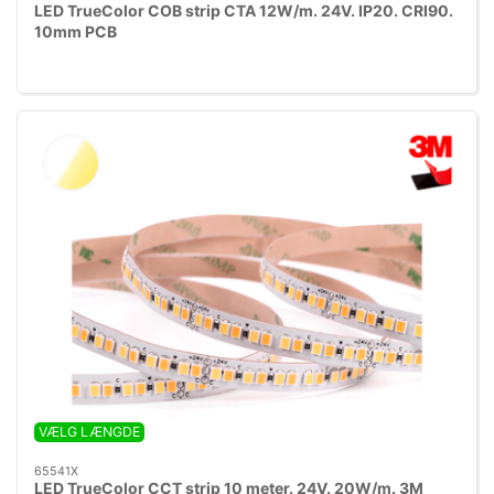
LED TrueColor COB strip CTA 12W/m. 24V. IP20. CRI90.
10mm PCB
VÆLG LÆNGDE
65541X
LED TrueColor CCT strip 10 meter. 24V. 20W/m. 3M