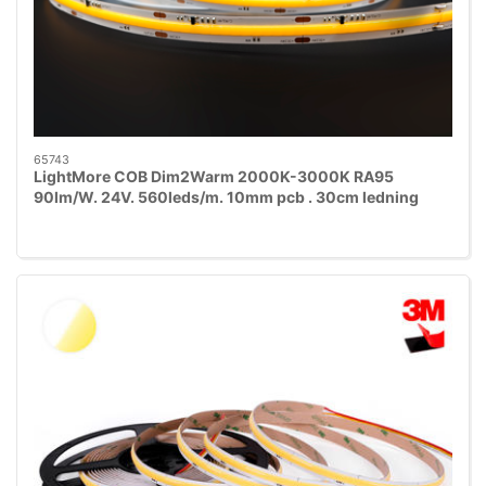
65743
LightMore COB Dim2Warm 2000K-3000K RA95
90lm/W. 24V. 560leds/m. 10mm pcb . 30cm ledning
begge ender. rød 3m tape 10m IP20