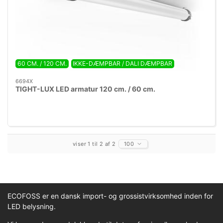
60 CM. / 120 CM.
IKKE-DÆMPBAR / DALI DÆMPBAR
6694X
TIGHT-LUX LED armatur 120 cm. / 60 cm.
viser 1 til 2 af 2
100
ECOFOSS er en dansk import- og grossistvirksomhed inden for
LED belysning.