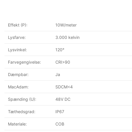
Effekt (P):
10W/meter
Lysfarve:
3.000 kelvin
Lysvinkel:
120°
Farvegengivelse:
CRI>90
Dæmpbar:
Ja
MacAdam:
SDCM<4
Spænding (U):
48V DC
Tæthedsgrad:
IP67
Materiale:
COB