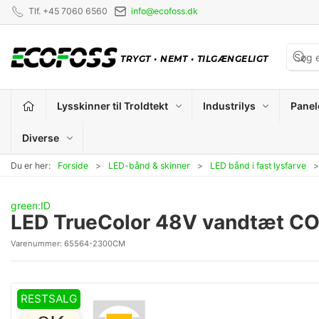
Tlf. +45 7060 6560
info@ecofoss.dk
TRYGT
•
NEMT
•
TILGÆNGELIGT
Lysskinner til Troldtekt
Industrilys
Panel
Diverse
Du er her:
Forside
LED-bånd & skinner
LED bånd i fast lysfarve
green:ID
LED TrueColor 48V vandtæt COB
Varenummer:
65564-2300CM
RESTSALG