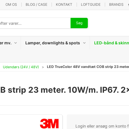
OM OS
BLOG / CASE
KONTAKT
LOFTGUIDE
BRANDS
Søg
er mv.
Lamper, downlights & spots
LED-bånd & skinn
LED TrueColor 48V vandtæt COB strip 23 mete
Udendørs (24V / 48V)
 strip 23 meter. 10W/m. IP67. 
Login eller ansøg om konto fo