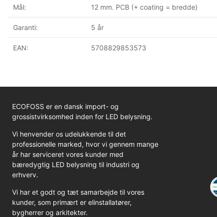
Mål:
12 mm. PCB (+ coating = bredde)
Garanti:
5 år
EAN:
5708829853573
ECOFOSS er en dansk import- og
grossistvirksomhed inden for LED belysning.
Vi henvender os udelukkende til det
professionelle marked, hvor vi gennem mange
år har serviceret vores kunder med
bæredygtig LED belysning til industri og
erhverv.
Vi har et godt og tæt samarbejde til vores
kunder, som primært er elinstallatører,
bygherrer og arkitekter.