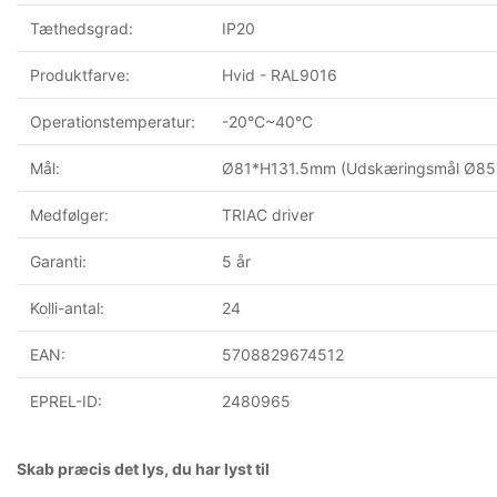
Tæthedsgrad:
IP20
Produktfarve:
Hvid - RAL9016
Operationstemperatur:
-20°C~40°C
Mål:
Ø81*H131.5mm (Udskæringsmål Ø8
Medfølger:
TRIAC driver
Garanti:
5 år
Kolli-antal:
24
EAN:
5708829674512
EPREL-ID:
2480965
Skab præcis det lys, du har lyst til