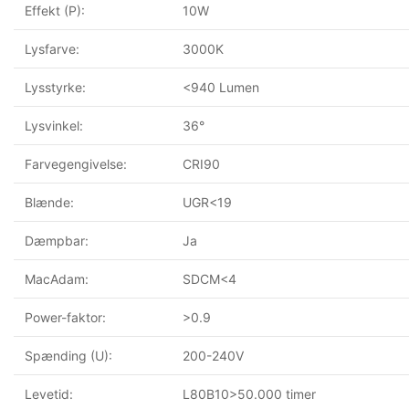
Effekt (P):
10W
Lysfarve:
3000K
Lysstyrke:
<940 Lumen
Lysvinkel:
36°
Farvegengivelse:
CRI90
Blænde:
UGR<19
Dæmpbar:
Ja
MacAdam:
SDCM<4
Power-faktor:
>0.9
Spænding (U):
200-240V
Levetid:
L80B10>50.000 timer