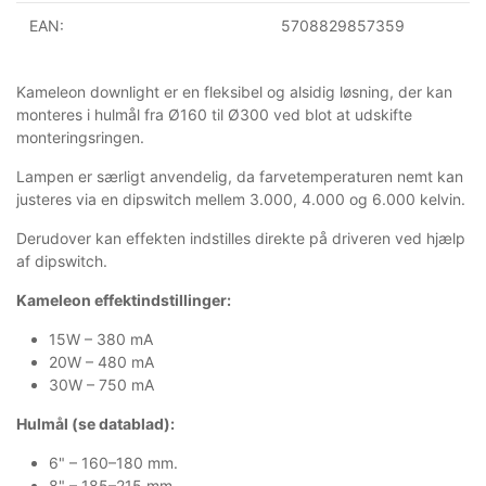
EAN:
5708829857359
Kameleon downlight er en fleksibel og alsidig løsning, der kan
monteres i hulmål fra Ø160 til Ø300 ved blot at udskifte
monteringsringen.
Lampen er særligt anvendelig, da farvetemperaturen nemt kan
justeres via en dipswitch mellem 3.000, 4.000 og 6.000 kelvin.
Derudover kan effekten indstilles direkte på driveren ved hjælp
af dipswitch.
Kameleon effektindstillinger:
15W – 380 mA
20W – 480 mA
30W – 750 mA
Hulmål (se datablad):
6" – 160–180 mm.
8" – 185–215 mm.