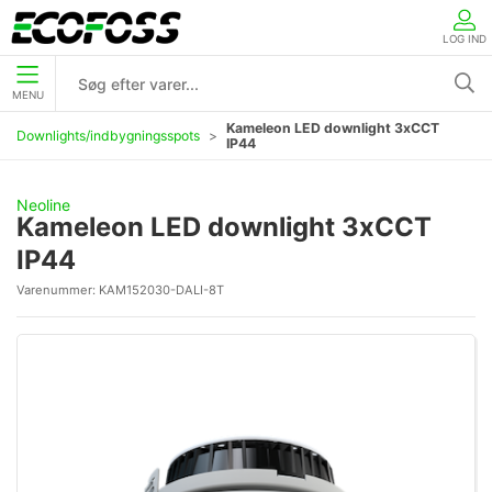
LOG IND
MENU
Kameleon LED downlight 3xCCT
Downlights/indbygningsspots
IP44
Neoline
Kameleon LED downlight 3xCCT
IP44
Varenummer:
KAM152030-DALI-8T