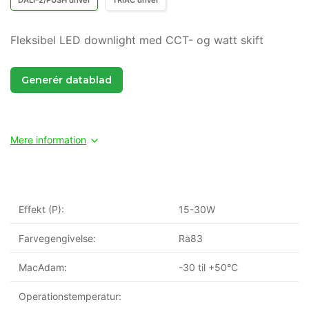
DALI-2/PUSH driver
TRIAC driver
Fleksibel LED downlight med CCT- og watt skift
Generér datablad
Mere information
Effekt (P):
15-30W
Farvegengivelse:
Ra83
MacAdam:
-30 til +50°C
Operationstemperatur: