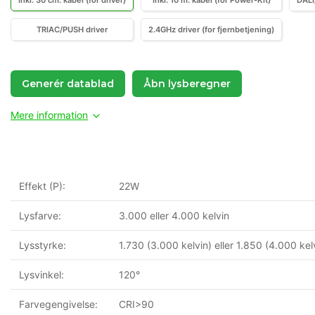
Inkl. 30 cm. kabel (for driver)
Inkl. 10 m. kabel (for Power-Kit)
DALI
TRIAC/PUSH driver
2.4GHz driver (for fjernbetjening)
Generér datablad
Åbn lysberegner
Mere information
Effekt (P):
22W
Lysfarve:
3.000 eller 4.000 kelvin
Lysstyrke:
1.730 (3.000 kelvin) eller 1.850 (4.000 kel
Lysvinkel:
120°
Farvegengivelse:
CRI>90