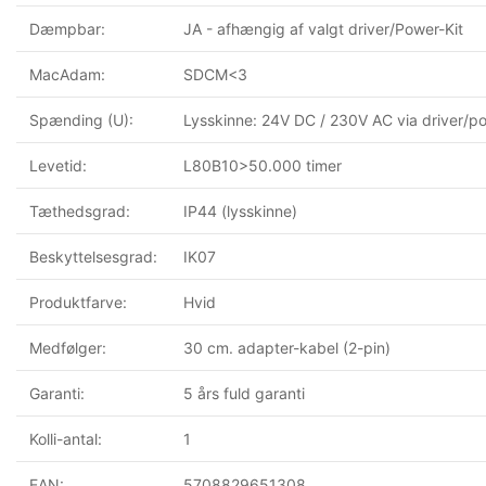
Dæmpbar:
JA - afhængig af valgt driver/Power-Kit
MacAdam:
SDCM<3
Spænding (U):
Lysskinne: 24V DC / 230V AC via driver/po
Levetid:
L80B10>50.000 timer
Tæthedsgrad:
IP44 (lysskinne)
Beskyttelsesgrad:
IK07
Produktfarve:
Hvid
Medfølger:
30 cm. adapter-kabel (2-pin)
Garanti:
5 års fuld garanti
Kolli-antal:
1
EAN:
5708829651308