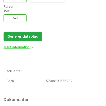
Farve:
SORT
Sort
Generér datablad
Mere information
Kolli-antal:
1
EAN:
5708829676202