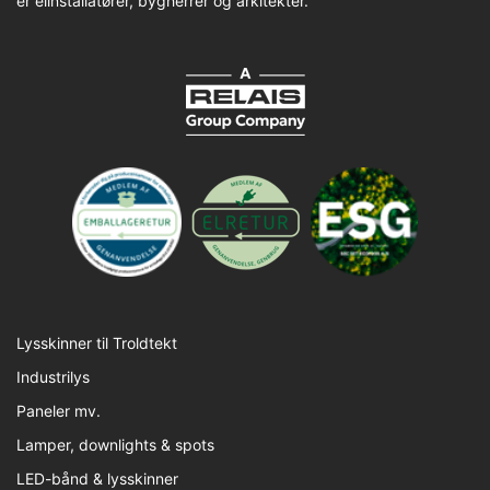
er elinstallatører, bygherrer og arkitekter.
Lysskinner til Troldtekt
Industrilys
Paneler mv.
Lamper, downlights & spots
LED-bånd & lysskinner