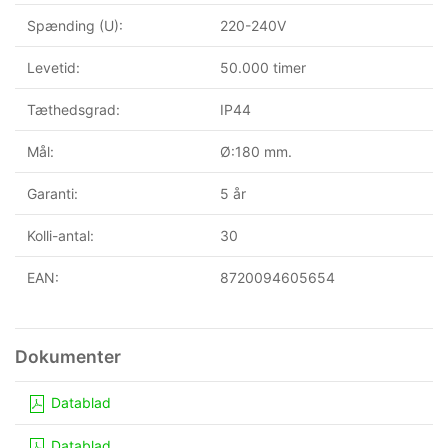
Spænding (U):
220-240V
Levetid:
50.000 timer
Tæthedsgrad:
IP44
Mål:
Ø:180 mm.
Garanti:
5 år
Kolli-antal:
30
EAN:
8720094605654
Datablad
Datablad