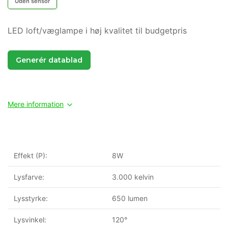
Uden sensor
LED loft/væglampe i høj kvalitet til budgetpris
Generér datablad
Mere information
Effekt (P):
8W
Lysfarve:
3.000 kelvin
Lysstyrke:
650 lumen
Lysvinkel:
120°