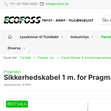
Tlf. +45 7060 6560
info@ecofoss.dk
TRYGT
•
NEMT
•
TILGÆNGELIGT
Lysskinner til Troldtekt
Industrilys
Panel
Diverse
Du er her:
Forside
Paneler mv.
Panel tilbehør & monteringsramme
Pragmalux
Sikkerhedskabel 1 m. for Pragm
Varenummer:
67093
RESTSALG