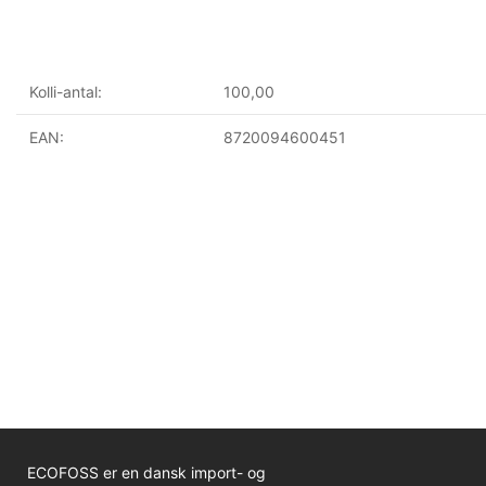
Kolli-antal:
100,00
EAN:
8720094600451
ECOFOSS er en dansk import- og