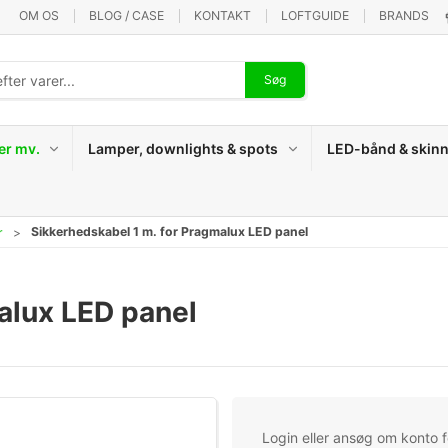
OM OS
BLOG / CASE
KONTAKT
LOFTGUIDE
BRANDS
Søg
er mv.
Lamper, downlights & spots
LED-bånd & skinn
Sikkerhedskabel 1 m. for Pragmalux LED panel
r
alux LED panel
Login eller ansøg om konto fo