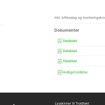
Inkl. loftbeslag og monteringskr
Datablad
Datablad
Datablad
Vedligeholdelse
Lysskinner til Troldtekt