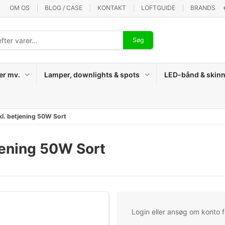
OM OS
BLOG / CASE
KONTAKT
LOFTGUIDE
BRANDS
Søg
er mv.
Lamper, downlights & spots
LED-bånd & skinn
l. betjening 50W Sort
jening 50W Sort
Login eller ansøg om konto fo