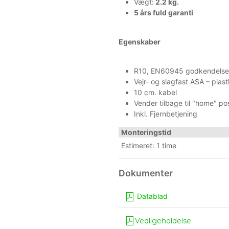
Vægt:
2.2 kg.
5 års fuld garanti
Egenskaber
R10, EN60945 godkendelse
Vejr- og slagfast ASA – plas
10 cm. kabel
Vender tilbage til "home" po
Inkl. Fjernbetjening
Monteringstid
Estimeret: 1 time
Datablad
Vedligeholdelse