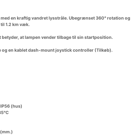
s med en kraftig vandret lysstråle. Ubegrænset 360° rotation og
til 1.2 km væk.
betyder, at lampen vender tilbage til sin startposition.
og en kablet dash-mount joystick controller (Tilkøb).
 IP56 (hus)
+85°C
(mm.)