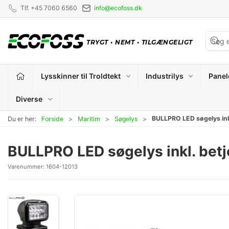
Tlf. +45 7060 6560
info@ecofoss.dk
TRYGT
•
NEMT
•
TILGÆNGELIGT
Lysskinner til Troldtekt
Industrilys
Panel
Diverse
BULLPRO LED søgelys ink
Du er her:
Forside
Maritim
Søgelys
BULLPRO LED søgelys inkl. bet
Varenummer:
1604-12013