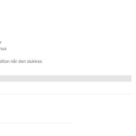
r
thus
sition når den slukkes