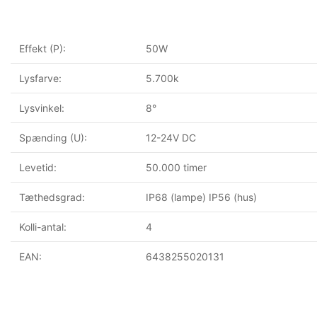
Effekt (P):
50W
Lysfarve:
5.700k
Lysvinkel:
8°
Spænding (U):
12-24V DC
Levetid:
50.000 timer
Tæthedsgrad:
IP68 (lampe) IP56 (hus)
Kolli-antal:
4
EAN:
6438255020131