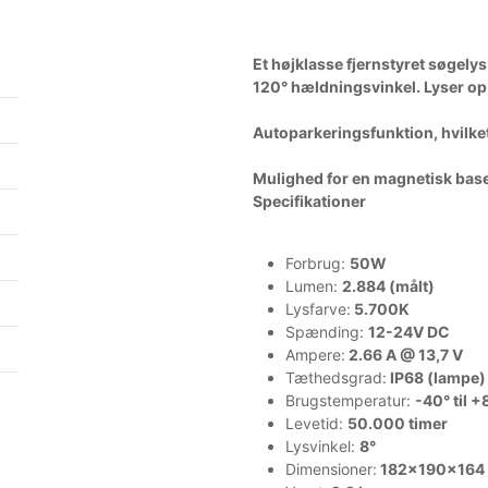
Et højklasse fjernstyret søgely
120° hældningsvinkel. Lyser op 
Autoparkeringsfunktion, hvilket 
Mulighed for en magnetisk base 
Specifikationer
Forbrug:
50W
Lumen:
2.884 (målt)
Lysfarve:
5.700K
Spænding:
12-24V DC
Ampere:
2.66 A @ 13,7 V
Tæthedsgrad:
IP68 (lampe)
Brugstemperatur:
-40° til 
Levetid:
50.000 timer
Lysvinkel:
8°
Dimensioner:
182x190x164 