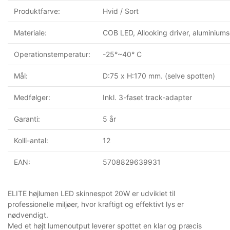
Produktfarve:
Hvid / Sort
Materiale:
COB LED, Allooking driver, aluminium
Operationstemperatur:
-25°~40° C
Mål:
D:75 x H:170 mm. (selve spotten)
Medfølger:
Inkl. 3-faset track-adapter
Garanti:
5 år
Kolli-antal:
12
EAN:
5708829639931
ELITE højlumen LED skinnespot 20W er udviklet til
professionelle miljøer, hvor kraftigt og effektivt lys er
nødvendigt.
Med et højt lumenoutput leverer spottet en klar og præcis