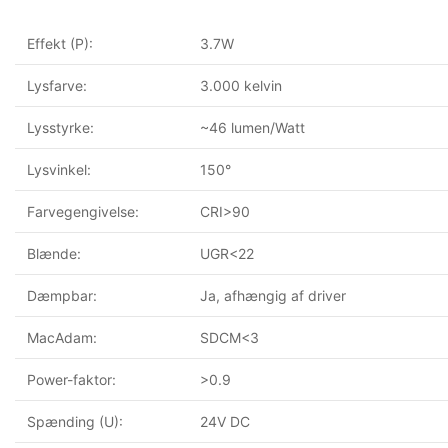
Effekt (P):
3.7W
Lysfarve:
3.000 kelvin
Lysstyrke:
~46 lumen/Watt
Lysvinkel:
150°
Farvegengivelse:
CRI>90
Blænde:
UGR<22
Dæmpbar:
Ja, afhængig af driver
MacAdam:
SDCM<3
Power-faktor:
>0.9
Spænding (U):
24V DC