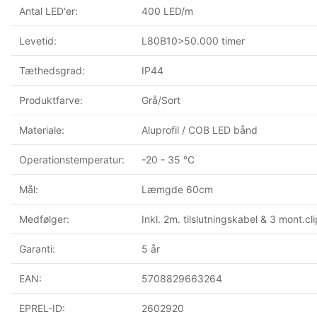
Antal LED'er:
400 LED/m
Levetid:
L80B10>50.000 timer
Tæthedsgrad:
IP44
Produktfarve:
Grå/Sort
Materiale:
Aluprofil / COB LED bånd
Operationstemperatur:
-20 - 35 °C
Mål:
Læmgde 60cm
Medfølger:
Inkl. 2m. tilslutningskabel & 3 mont.cl
Garanti:
5 år
EAN:
5708829663264
EPREL-ID:
2602920