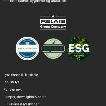
er elinstallatører, bygherrer og arkitekter.
Lysskinner til Troldtekt
Industrilys
Paneler mv.
Lamper, downlights & spots
LED-bånd & lysskinner