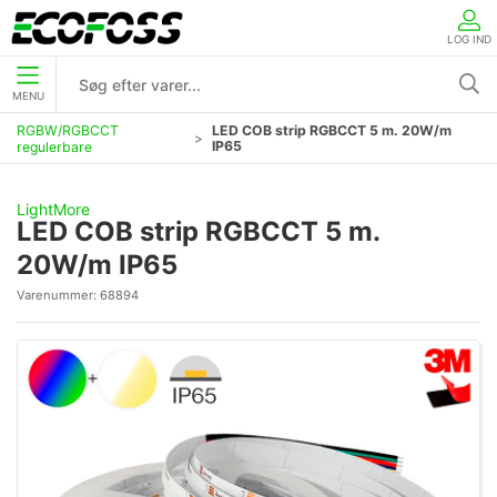
LOG IND
MENU
RGBW/RGBCCT
LED COB strip RGBCCT 5 m. 20W/m
IP65
regulerbare
LightMore
LED COB strip RGBCCT 5 m.
20W/m IP65
Varenummer:
68894