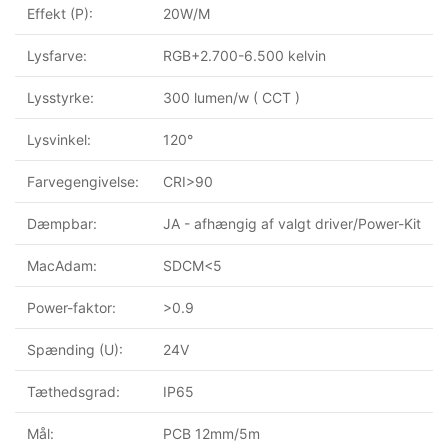
Effekt (P):
20W/M
Lysfarve:
RGB+2.700-6.500 kelvin
Lysstyrke:
300 lumen/w ( CCT )
Lysvinkel:
120°
Farvegengivelse:
CRI>90
Dæmpbar:
JA - afhængig af valgt driver/Power-Kit
MacAdam:
SDCM<5
Power-faktor:
>0.9
Spænding (U):
24V
Tæthedsgrad:
IP65
Mål:
PCB 12mm/5m