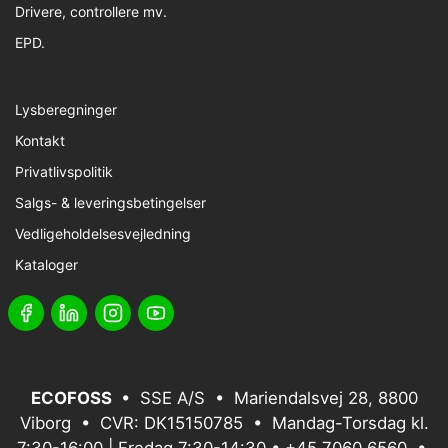
Drivere, controllere mv.
EPD.
Lysberegninger
Kontakt
Privatlivspolitik
Salgs- & leveringsbetingelser
Vedligeholdelsesvejledning
Kataloger
ECOFOSS
• SSE A/S • Mariendalsvej 28, 8800
Viborg • CVR: DK15150785 • Mandag-Torsdag kl.
7:30-16:00 | Fredag 7:30-14:30 •
+45 7060 6560
•