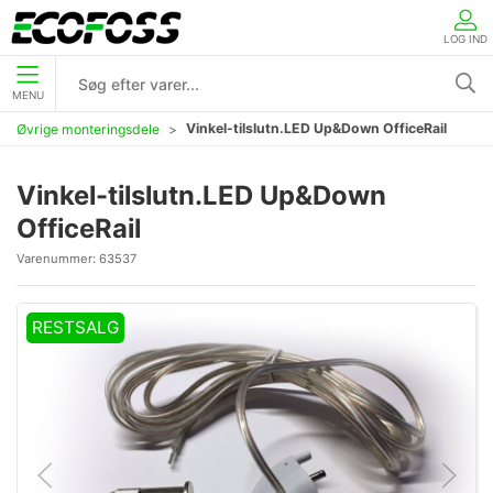
LOG IND
MENU
Vinkel-tilslutn.LED Up&Down OfficeRail
Øvrige monteringsdele
Vinkel-tilslutn.LED Up&Down
OfficeRail
Varenummer:
63537
RESTSALG