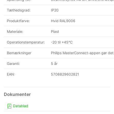
Tæthedsgrad:
IP20
Produktfarve:
Hvid RAL9006
Materiale:
Plast
Operationstemperatur:
-20 til +45°C
Bemærkninger
Philips MasterConnect-appen gør det 
Garanti:
5 år
EAN:
5708829602821
Datablad