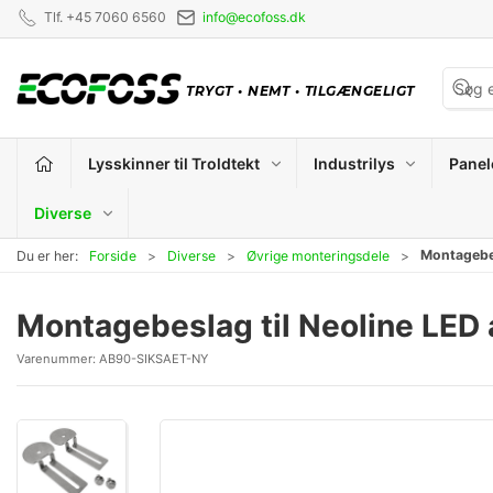
Tlf. +45 7060 6560
info@ecofoss.dk
TRYGT
•
NEMT
•
TILGÆNGELIGT
Lysskinner til Troldtekt
Industrilys
Panel
Diverse
Montagebes
Du er her:
Forside
Diverse
Øvrige monteringsdele
Montagebeslag til Neoline LED
Varenummer:
AB90-SIKSAET-NY