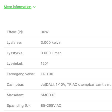
Mere information
Effekt (P):
36W
Lysfarve:
3.000 kelvin
Lysstyrke:
3.600 lumen
Lysvinkel:
120°
Farvegengivelse:
CRI>90
Dæmpbar:
Ja(DALI, 1-10V, TRIAC dæmpbar samt alm. d
MacAdam:
SMCD<3
Spænding (U):
85-265V AC