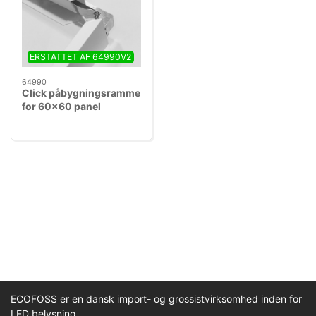
ERSTATTET AF 64990V2
64990
Click påbygningsramme
for 60x60 panel
ECOFOSS er en dansk import- og grossistvirksomhed inden for
LED belysning.