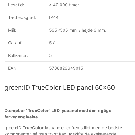
Levetid:
> 40.000 timer
Tæthedsgrad:
IP44
Mål:
595x595 mm. / højde 9 mm.
Garanti:
5 år
Kolli-antal:
5
EAN:
5708829649015
green:ID TrueColor LED panel 60x60
Dæmpbar "TrueColor" LED lyspanel med den rigtige
farvegengivelse
green:ID
TrueColor
lyspaneler er fremstillet med de bedste
komponenter, så man trygt kan udskifte de eksisterende