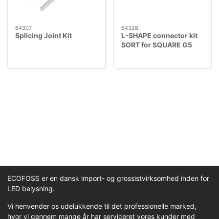
64307
64328
Splicing Joint Kit
L-SHAPE connector kit
SORT for SQUARE G5
ECOFOSS er en dansk import- og grossistvirksomhed inden for
LED belysning.
Vi henvender os udelukkende til det professionelle marked,
hvor vi gennem mange år har serviceret vores kunder med