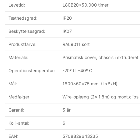
Levetid:
L80B20>50.000 timer
Tæthedsgrad:
IP20
Beskyttelsesgrad:
IK07
Produktfarve:
RAL9011 sort
Materiale:
Prismatisk cover, chassis i extrudere
Operationstemperatur:
-20º til +40º C
Mål:
1800x60x75 mm. (LxBxH)
Medfølger:
Wire-oplæng (2x 1.8m) og mont.clips
Garanti:
5 år
Kolli-antal:
6
EAN:
5708829643235