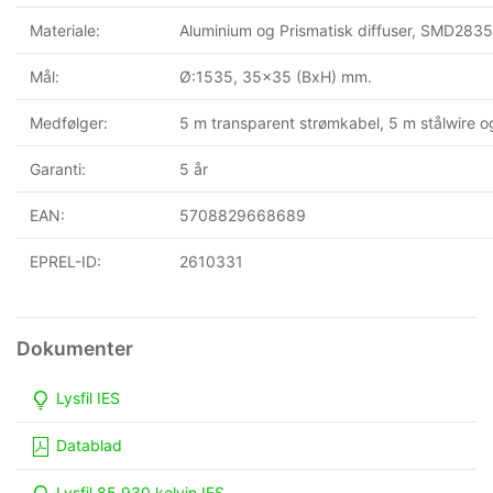
Materiale:
Aluminium og Prismatisk diffuser, SMD2835
Mål:
Ø:1535, 35x35 (BxH) mm.
Medfølger:
5 m transparent strømkabel, 5 m stålwire o
Garanti:
5 år
EAN:
5708829668689
EPREL-ID:
2610331
Lysfil IES
Datablad
Lysfil 85.930 kelvin IES