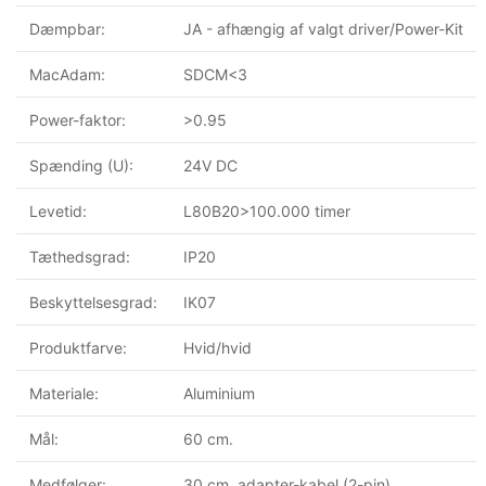
Dæmpbar:
JA - afhængig af valgt driver/Power-Kit
MacAdam:
SDCM<3
Power-faktor:
>0.95
Spænding (U):
24V DC
Levetid:
L80B20>100.000 timer
Tæthedsgrad:
IP20
Beskyttelsesgrad:
IK07
Produktfarve:
Hvid/hvid
Materiale:
Aluminium
Mål:
60 cm.
Medfølger:
30 cm. adapter-kabel (2-pin)