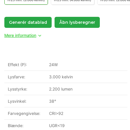
H:25 mm. (3.000 kelvin)
H:25 mm. (4.000 kelvin)
H:35 mm. (3.000 ke
Generér datablad
Åbn lysberegner
Mere information
Effekt (P):
24W
Lysfarve:
3.000 kelvin
Lysstyrke:
2.200 lumen
Lysvinkel:
38°
Farvegengivelse:
CRI>92
Blænde:
UGR<19