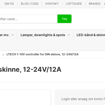
OM OS
BLOG / CASE
KONTAKT
LOFTGUIDE
BRANDS
Søg
er mv.
Lamper, downlights & spots
LED-bånd & skinn
LTECH 1-10V controller for DIN skinne, 12-24V/12A
 skinne, 12-24V/12A
Login eller ansøg om konto fo