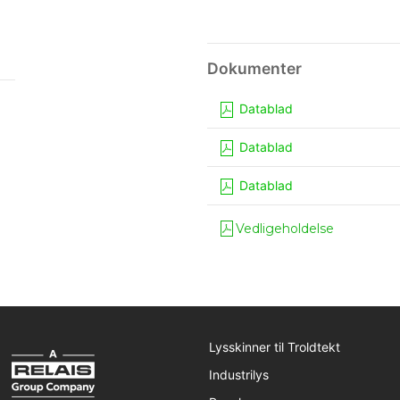
Datablad
Datablad
Datablad
Vedligeholdelse
Lysskinner til Troldtekt
Industrilys