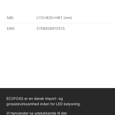
Mål:
L112×B35×H67 (mm)
EAN:
5708829615515
ECOFOSS er en dansk import- og
grossistvirksomhed inden for LED belysning.
Vi henvender os udelukkende til det