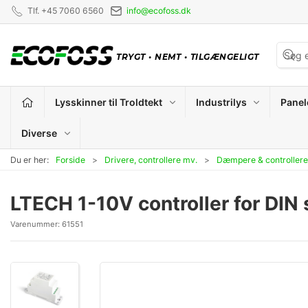
Tlf. +45 7060 6560
info@ecofoss.dk
TRYGT
•
NEMT
•
TILGÆNGELIGT
Lysskinner til Troldtekt
Industrilys
Panel
Diverse
Du er her:
Forside
Drivere, controllere mv.
Dæmpere & controllere
LTECH 1-10V controller for DIN
Varenummer:
61551