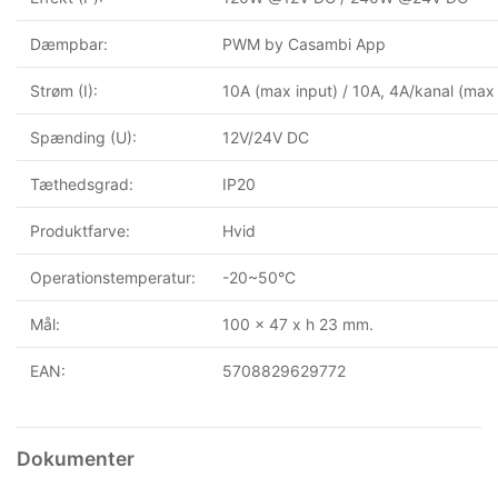
Dæmpbar:
PWM by Casambi App
Strøm (I):
10A (max input) / 10A, 4A/kanal (max
Spænding (U):
12V/24V DC
Tæthedsgrad:
IP20
Produktfarve:
Hvid
Operationstemperatur:
-20~50°C
Mål:
100 x 47 x h 23 mm.
EAN:
5708829629772