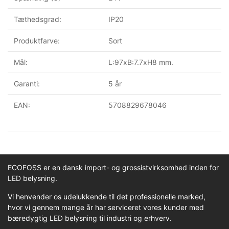
Tæthedsgrad:
IP20
Produktfarve:
Sort
Mål:
L:97xB:7.7xH8 mm.
Garanti:
5 år
EAN:
5708829678046
ECOFOSS er en dansk import- og grossistvirksomhed inden for
LED belysning.
Vi henvender os udelukkende til det professionelle marked,
hvor vi gennem mange år har serviceret vores kunder med
bæredygtig LED belysning til industri og erhverv.