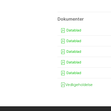
Datablad
Datablad
Datablad
Datablad
Datablad
Vedligeholdelse