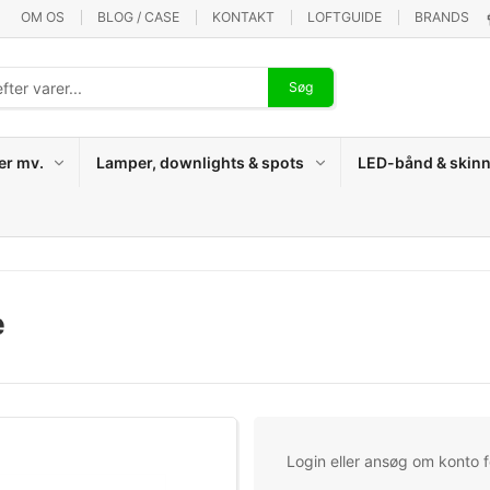
OM OS
BLOG / CASE
KONTAKT
LOFTGUIDE
BRANDS
Søg
er mv.
Lamper, downlights & spots
LED-bånd & skinn
e
Login eller ansøg om konto fo