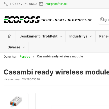
Tlf. +45 7060 6560
info@ecofoss.dk
TRYGT
•
NEMT
•
TILGÆNGELIGT
Lysskinner til Troldtekt
Industrilys
Panel
Diverse
Casambi ready wireless module
Du er her:
Forside
Casambi ready wireless modul
Varenummer:
CM28003540