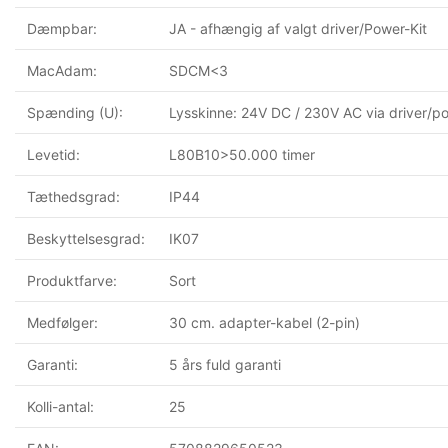
Dæmpbar:
JA - afhængig af valgt driver/Power-Kit
MacAdam:
SDCM<3
Spænding (U):
Lysskinne: 24V DC / 230V AC via driver/po
Levetid:
L80B10>50.000 timer
Tæthedsgrad:
IP44
Beskyttelsesgrad:
IK07
Produktfarve:
Sort
Medfølger:
30 cm. adapter-kabel (2-pin)
Garanti:
5 års fuld garanti
Kolli-antal:
25