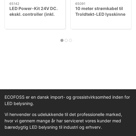
65142
65091
LED Power-Kit 24V DC.
10 meter strømkabel til
ekskl. controller (inkl.
Troldtekt-LED lysskinne
Mean Well 150W DIN
driver)
ECOFOSS er en dansk import- og grossistvirksomhed inden for
LED belysning.
Vi henvender os udelukkende til det professionelle marked,
hvor vi gennem mange år har serviceret vores kunder med
bæredygtig LED belysning til industri og erhverv.