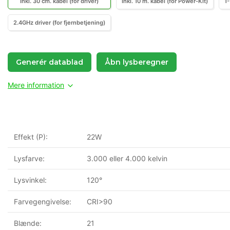
Inkl. 30 cm. kabel (for driver)
Inkl. 10 m. kabel (for Power-Kit)
1
2.4GHz driver (for fjernbetjening)
Generér datablad
Åbn lysberegner
Mere information
Effekt (P):
22W
Lysfarve:
3.000 eller 4.000 kelvin
Lysvinkel:
120°
Farvegengivelse:
CRI>90
Blænde:
21