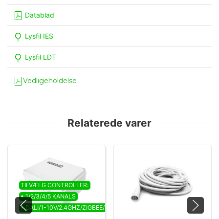
Datablad
Lysfil IES
Lysfil LDT
Vedligeholdelse
Relaterede varer
TILVÆLG CONTROLLER:
• 1/2/3/4/5 KANALS
• DALI/1-10V/2.4GHZ/ZIGBEE/CASAMBI