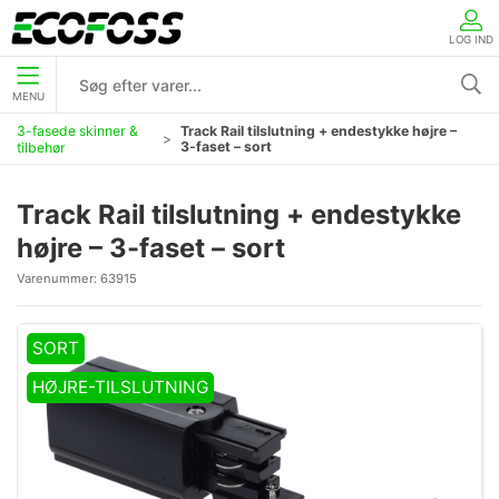
LOG IND
MENU
3-fasede skinner &
Track Rail tilslutning + endestykke højre –
3-faset – sort
tilbehør
Track Rail tilslutning + endestykke
højre – 3-faset – sort
Varenummer:
63915
SORT
HØJRE-TILSLUTNING