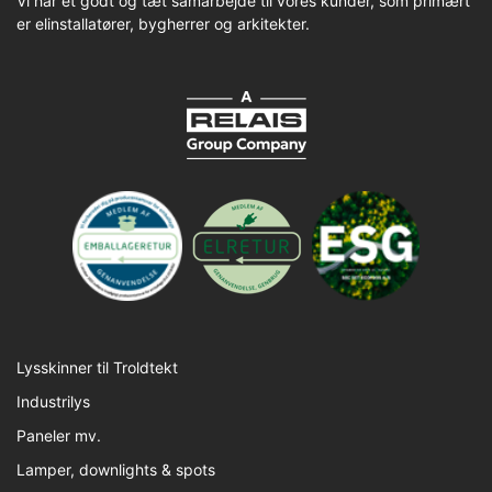
Vi har et godt og tæt samarbejde til vores kunder, som primært
er elinstallatører, bygherrer og arkitekter.
Lysskinner til Troldtekt
Industrilys
Paneler mv.
Lamper, downlights & spots