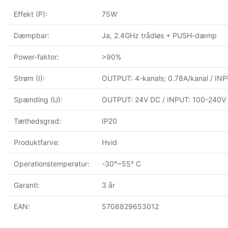
Effekt (P):
75W
Dæmpbar:
Ja, 2.4GHz trådløs + PUSH-dæmp
Power-faktor:
>90%
Strøm (I):
OUTPUT: 4-kanals; 0.78A/kanal / I
Spænding (U):
OUTPUT: 24V DC / INPUT: 100-240V
Tæthedsgrad:
IP20
Produktfarve:
Hvid
Operationstemperatur:
-30°~55° C
Garanti:
3 år
EAN:
5708829653012